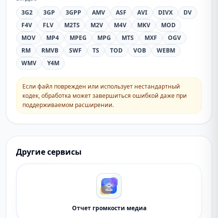
3G2
3GP
3GPP
AMV
ASF
AVI
DIVX
DV
F4V
FLV
M2TS
M2V
M4V
MKV
MOD
MOV
MP4
MPEG
MPG
MTS
MXF
OGV
RM
RMVB
SWF
TS
TOD
VOB
WEBM
WMV
Y4M
Если файл поврежден или использует нестандартный
кодек, обработка может завершиться ошибкой даже при
поддерживаемом расширении.
Другие сервисы
Отчет громкости медиа