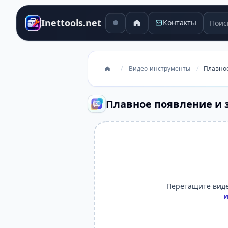
Поиск
Inettools.net
Контакты
/
Видео-инструменты
/
Плавное
Плавное появление и 
Перетащите виде
и