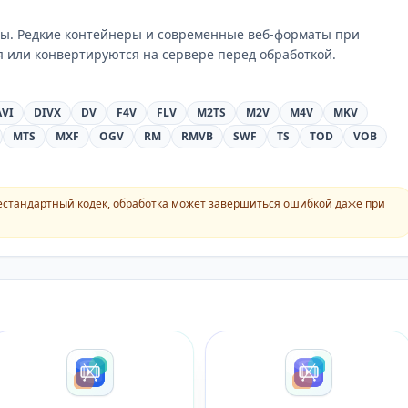
ы. Редкие контейнеры и современные веб-форматы при
 или конвертируются на сервере перед обработкой.
AVI
DIVX
DV
F4V
FLV
M2TS
M2V
M4V
MKV
MTS
MXF
OGV
RM
RMVB
SWF
TS
TOD
VOB
естандартный кодек, обработка может завершиться ошибкой даже при