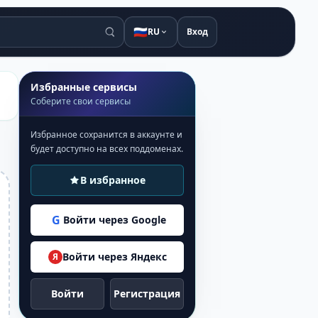
🇷🇺
RU
Вход
Избранные сервисы
Соберите свои сервисы
Избранное сохранится в аккаунте и
будет доступно на всех поддоменах.
В избранное
G
Войти через Google
Войти через Яндекс
Я
Войти
Регистрация