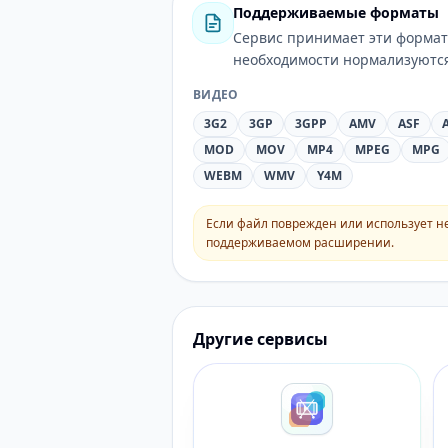
Поддерживаемые форматы
Сервис принимает эти формат
необходимости нормализуются
ВИДЕО
3G2
3GP
3GPP
AMV
ASF
MOD
MOV
MP4
MPEG
MPG
WEBM
WMV
Y4M
Если файл поврежден или использует н
поддерживаемом расширении.
Другие сервисы