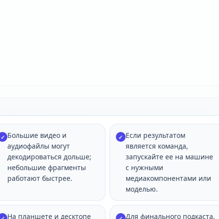
Большие видео и
Если результатом
✓
✓
аудиофайлы могут
является команда,
декодироваться дольше;
запускайте ее на машине
небольшие фрагменты
с нужными
работают быстрее.
медиакомпонентами или
моделью.
На планшете и десктопе
Для финального подкаста,
✓
✓