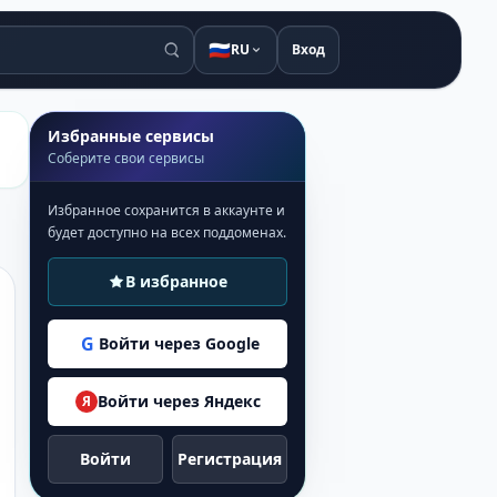
🇷🇺
RU
Вход
Избранные сервисы
Соберите свои сервисы
Избранное сохранится в аккаунте и
будет доступно на всех поддоменах.
В избранное
G
Войти через Google
Войти через Яндекс
Я
Войти
Регистрация