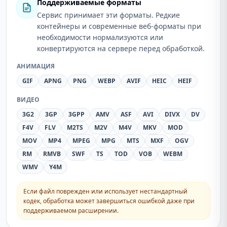
Поддерживаемые форматы
Сервис принимает эти форматы. Редкие
контейнеры и современные веб-форматы при
необходимости нормализуются или
конвертируются на сервере перед обработкой.
АНИМАЦИЯ
GIF
APNG
PNG
WEBP
AVIF
HEIC
HEIF
ВИДЕО
3G2
3GP
3GPP
AMV
ASF
AVI
DIVX
DV
F4V
FLV
M2TS
M2V
M4V
MKV
MOD
MOV
MP4
MPEG
MPG
MTS
MXF
OGV
RM
RMVB
SWF
TS
TOD
VOB
WEBM
WMV
Y4M
Если файл поврежден или использует нестандартный
кодек, обработка может завершиться ошибкой даже при
поддерживаемом расширении.