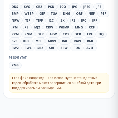
DDS
SVG
CR2
PSD
ICO
JPG
JPEG
JPE
BMP
WEBP
GIF
TGA
DNG
ORF
NEF
PEF
NRW
TIF
TIFF
J2C
J2K
JP2
JPC
JPF
JPM
JPS
MJ2
CRW
WBMP
MNG
XCF
PPM
PNM
3FR
ARW
CR3
DCR
ERF
IIQ
K25
KDC
MEF
MRW
RAF
RAW
RMF
RW2
RWL
SR2
SRF
SRW
PDN
AVIF
РЕЗУЛЬТАТ
PNG
Если файл поврежден или использует нестандартный
кодек, обработка может завершиться ошибкой даже при
поддерживаемом расширении.