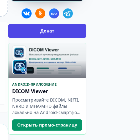
MAX
Донат
ANDROID-ПРИЛОЖЕНИЕ
DICOM Viewer
Просматривайте DICOM, NIfTI,
NRRD и MHA/MHD файлы
локально на Android-смартфоне
или планшете.
Открыть промо-страницу