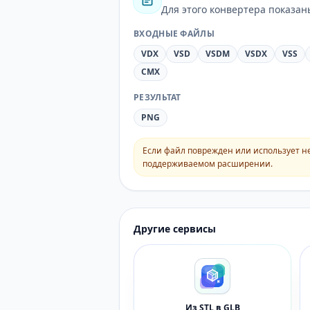
Для этого конвертера показа
ВХОДНЫЕ ФАЙЛЫ
VDX
VSD
VSDM
VSDX
VSS
CMX
РЕЗУЛЬТАТ
PNG
Если файл поврежден или использует н
поддерживаемом расширении.
Другие сервисы
Из STL в GLB