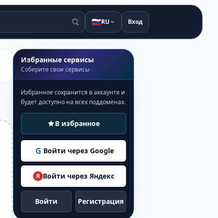
🇷🇺
RU
Вход
Избранные сервисы
Соберите свои сервисы
Избранное сохранится в аккаунте и
будет доступно на всех поддоменах.
В избранное
G
Войти через Google
Войти через Яндекс
Я
Войти
Регистрация