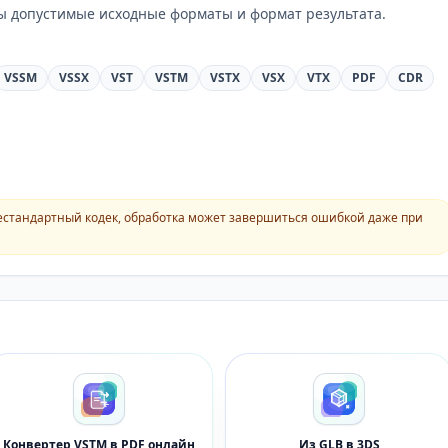
ны допустимые исходные форматы и формат результата.
VSSM
VSSX
VST
VSTM
VSTX
VSX
VTX
PDF
CDR
естандартный кодек, обработка может завершиться ошибкой даже при
Конвертер VSTM в PDF онлайн
Из GLB в 3DS