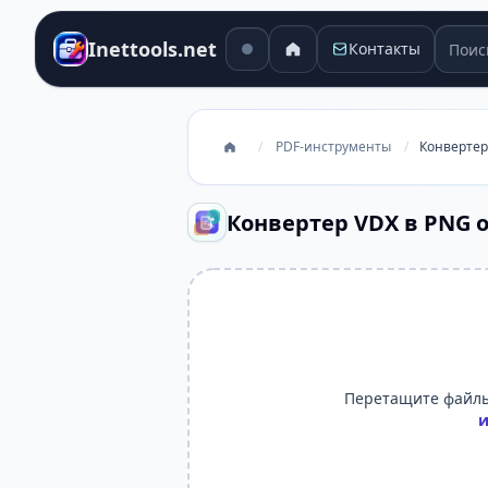
Поиск
Inettools.net
Контакты
/
PDF-инструменты
/
Конвертер
Конвертер VDX в PNG 
Перетащите файлы
и