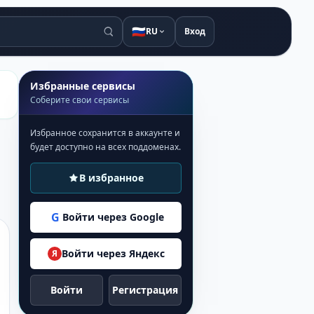
🇷🇺
RU
Вход
Избранные сервисы
Соберите свои сервисы
Избранное сохранится в аккаунте и
будет доступно на всех поддоменах.
В избранное
G
Войти через Google
Войти через Яндекс
Я
Войти
Регистрация