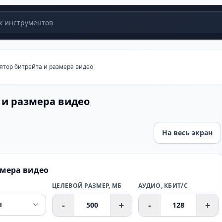
 инструментов
ятор битрейта и размера видео
 и размера видео
На весь экран
ра видео
змера видео
ЦЕЛЕВОЙ РАЗМЕР, МБ
АУДИО, КБИТ/С
-
+
-
+