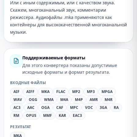
Или с иным содержимым, или с качеством звука.
Скажем, многоканальный звук, комментарии
режиссера. Аудиофайлы .mka применяются как
контейнеры для высококачественной многоканальной
музыки.
Поддерживаемые форматы
Для этого конвертера показаны допустимые
исходные форматы и формат результата.
ВХОДНЫЕ ФАЙЛЫ
AIF
AIFF
MKA
FLAC
MP2
MP3
MPGA
WAV
OGG
WMA
M4A
M4P
AMR
M4R
AC3
AAC
OGA
CAF
MPC
VOC
3GA
RA
RM
OPUS
MMF
KAR
EAC3
РЕЗУЛЬТАТ
MKA