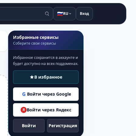
🇷🇺
RU
Вход
Избранные сервисы
Соберите свои сервисы
Избранное сохранится в аккаунте и
будет доступно на всех поддоменах.
В избранное
G
Войти через Google
Войти через Яндекс
Я
Войти
Регистрация