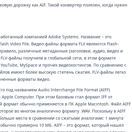
уковую дорожку как AIF. Такой конвертер полезен, когда нужен
зработанный компанией Adobe Systems. Название – это
lash Video File. Видео-файлы формата FLV являются Flash-
правило, различные метаданные (заголовки, аудио, видео и
FLV-файлы получили в глобальной сети, в этом формате
 YouTube, MySpace и прочих видеохостингов. По сравнению с
лов имеют более высокую степень сжатия. FLV-файлы легко
аненные форматы видео.
Его под названием Audio Interchange File Format (AIFF)
 Apple Computer. При этом базовым стал формат IFF от
ый формат обычно применяется в ПК Apple Macintosh. Файл AIFF
которое во многом аналогично формату .WAV. Поскольку в AIFF
 больше места в сравнении со сжатыми аналогами: 1 минута
 обычно примерно 10 МБ. AIFF – это формат, который нашел