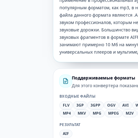
применение в профессиональных ау
популярным форматом, как mp3, в н
файла данного формата являются .AI
звуком профессионалов, которым не
звуковые дорожки. Большинство ви
звуковых фрагментов в формате AIF
занимают примерно 10 Мб на минут
универсальных плееров и мультиме
Поддерживаемые форматы
Для этого конвертера показа
ВХОДНЫЕ ФАЙЛЫ
FLV
3GP
3GPP
OGV
AVI
MP4
MKV
MPG
MPEG
M2V
РЕЗУЛЬТАТ
AIF