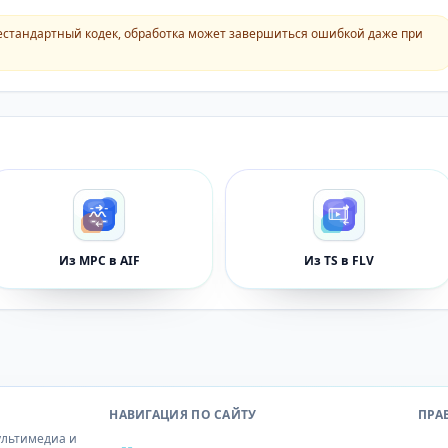
естандартный кодек, обработка может завершиться ошибкой даже при
Из MPC в AIF
Из TS в FLV
НАВИГАЦИЯ ПО САЙТУ
ПРА
ультимедиа и