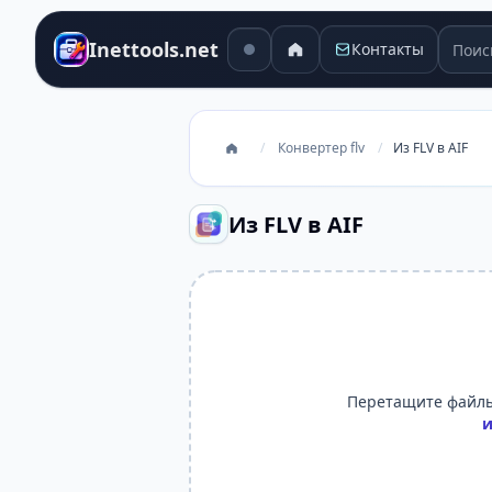
Поиск
Inettools.net
Контакты
/
Конвертер flv
/
Из FLV в AIF
Из FLV в AIF
Перетащите файлы
и