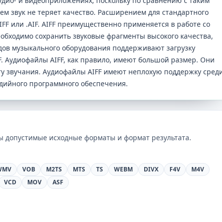
дио- и видеоприложениях, поскольку по сравнению с таким
ем звук не теряет качество. Расширением для стандартного
FF или .AIF. AIFF преимущественно применяется в работе со
обходимо сохранить звуковые фрагменты высокого качества,
дов музыкального оборудования поддерживают загрузку
F. Аудиофайлы AIFF, как правило, имеют большой размер. Они
у звучания. Аудиофайлы AIFF имеют неплохую поддержку сред
дийного программного обеспечения.
ны допустимые исходные форматы и формат результата.
WMV
VOB
M2TS
MTS
TS
WEBM
DIVX
F4V
M4V
VCD
MOV
ASF