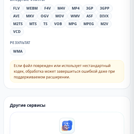
FLV
WEBM
F4V
M4V
MP4
3GP
3GPP
AVI
MKV
OGV
MOV
WMV
ASF
DIVX
M2TS
MTS
TS
VOB
MPG
MPEG
M2V
VCD
РЕЗУЛЬТАТ
WMA
Если файл поврежден или использует нестандартный
кодек, обработка может завершиться ошибкой даже при
поддерживаемом расширении.
Другие сервисы