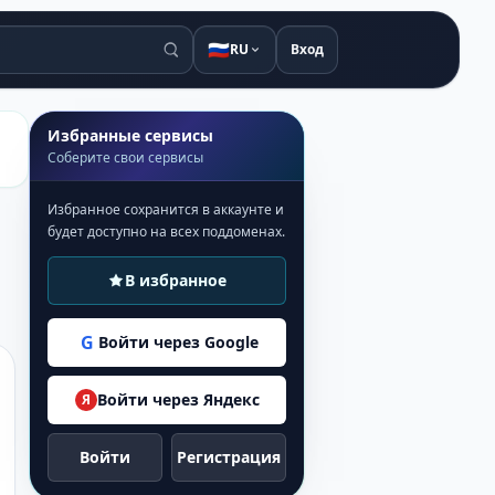
🇷🇺
RU
Вход
Избранные сервисы
Соберите свои сервисы
Избранное сохранится в аккаунте и
будет доступно на всех поддоменах.
В избранное
G
Войти через Google
Войти через Яндекс
Я
Войти
Регистрация