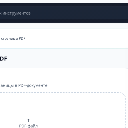
 инструментов
 страницы PDF
PDF
аницы в PDF-документе.
↑
PDF-файл