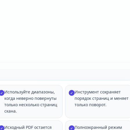
Используйте диапазоны,
Инструмент сохраняет
✓
✓
когда неверно повернуты
порядок страниц и меняет
только несколько страниц
только поворот.
скана.
Исходный PDF остается
Полноэкранный режим
✓
✓