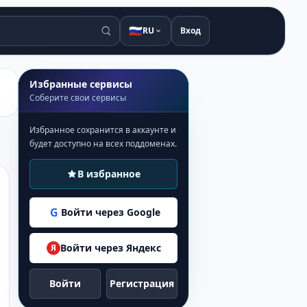
🇷🇺
RU
Вход
Избранные сервисы
Соберите свои сервисы
Избранное сохранится в аккаунте и
будет доступно на всех поддоменах.
В избранное
G
Войти через Google
Войти через Яндекс
Я
Войти
Регистрация