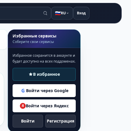
🇷🇺
RU
Вход
Избранные сервисы
Соберите свои сервисы
Избранное сохранится в аккаунте и
будет доступно на всех поддоменах.
В избранное
G
Войти через Google
Войти через Яндекс
Я
Войти
Регистрация