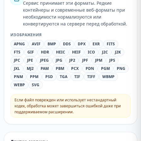
Сервис принимает эти форматы. Редкие
контейнеры и современные веб-форматы при
необходимости нормализуются или
конвертируются на сервере перед обработкой.
ИЗОБРАЖЕНИЯ
APNG
AVIF
BMP
DDS
DPX
EXR
FITS
FTS
GIF
HDR
HEIC
HEIF
ICO
J2C
J2K
JPC
JPE
JPEG
JPG
JP2
JPF
JPM
JPS
JXL
MJ2
PAM
PBM
PCX
PDN
PGM
PNG
PNM
PPM
PSD
TGA
TIF
TIFF
WBMP
WEBP
SVG
Если файл поврежден или использует нестандартный
кодек, обработка может завершиться ошибкой даже при
поддерживаемом расширении.