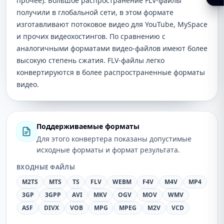
прочее). Большое распространение FLV-файлы
получили в глобальной сети, в этом формате
изготавливают потоковое видео для YouTube, MySpace
и прочих видеохостингов. По сравнению с
аналогичными форматами видео-файлов имеют более
высокую степень сжатия. FLV-файлы легко
конвертируются в более распространенные форматы
видео.
Поддерживаемые форматы
Для этого конвертера показаны допустимые
исходные форматы и формат результата.
ВХОДНЫЕ ФАЙЛЫ
M2TS
MTS
TS
FLV
WEBM
F4V
M4V
MP4
3GP
3GPP
AVI
MKV
OGV
MOV
WMV
ASF
DIVX
VOB
MPG
MPEG
M2V
VCD