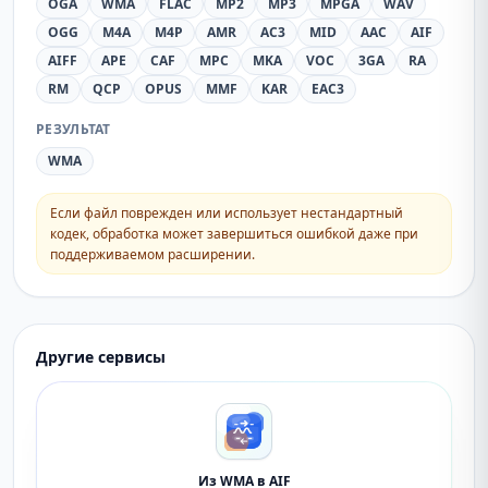
OGA
WMA
FLAC
MP2
MP3
MPGA
WAV
OGG
M4A
M4P
AMR
AC3
MID
AAC
AIF
AIFF
APE
CAF
MPC
MKA
VOC
3GA
RA
RM
QCP
OPUS
MMF
KAR
EAC3
РЕЗУЛЬТАТ
WMA
Если файл поврежден или использует нестандартный
кодек, обработка может завершиться ошибкой даже при
поддерживаемом расширении.
Другие сервисы
Из WMA в AIF