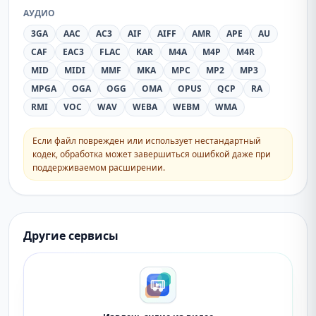
АУДИО
3GA
AAC
AC3
AIF
AIFF
AMR
APE
AU
CAF
EAC3
FLAC
KAR
M4A
M4P
M4R
MID
MIDI
MMF
MKA
MPC
MP2
MP3
MPGA
OGA
OGG
OMA
OPUS
QCP
RA
RMI
VOC
WAV
WEBA
WEBM
WMA
Если файл поврежден или использует нестандартный
кодек, обработка может завершиться ошибкой даже при
поддерживаемом расширении.
Другие сервисы