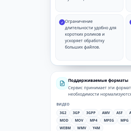
Ограничение
✓
длительности удобно для
коротких роликов и
ускоряет обработку
больших файлов.
Поддерживаемые форматы
Сервис принимает эти формат
необходимости нормализуются
ВИДЕО
3G2
3GP
3GPP
AMV
ASF
MOD
MOV
MP4
MPEG
MPG
WEBM
WMV
Y4M