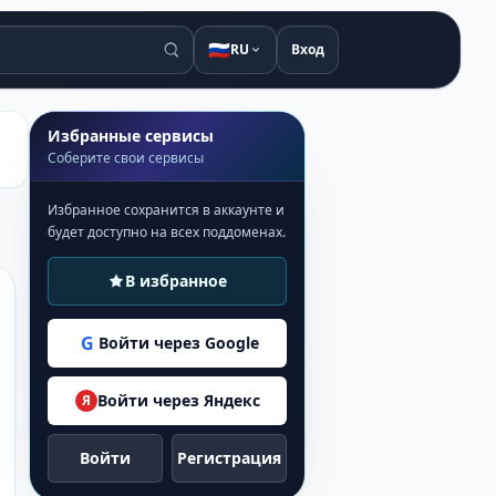
🇷🇺
RU
Вход
Избранные сервисы
Соберите свои сервисы
Избранное сохранится в аккаунте и
будет доступно на всех поддоменах.
В избранное
G
Войти через Google
Войти через Яндекс
Я
Войти
Регистрация