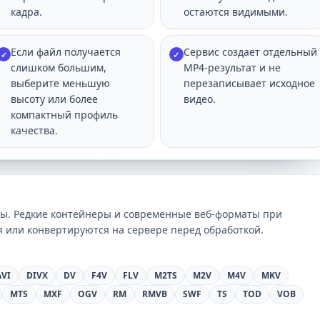
кадра.
остаются видимыми.
Если файл получается
Сервис создает отдельный
✓
✓
слишком большим,
MP4-результат и не
выберите меньшую
перезаписывает исходное
высоту или более
видео.
компактный профиль
качества.
ы. Редкие контейнеры и современные веб-форматы при
 или конвертируются на сервере перед обработкой.
AVI
DIVX
DV
F4V
FLV
M2TS
M2V
M4V
MKV
MTS
MXF
OGV
RM
RMVB
SWF
TS
TOD
VOB