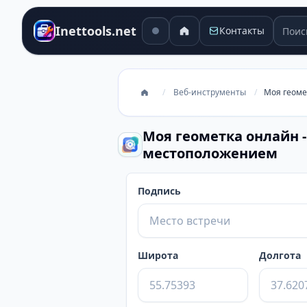
Поиск
Inettools.net
Контакты
/
Веб-инструменты
/
Моя геоме
Моя геометка онлайн 
местоположением
Подпись
Широта
Долгота