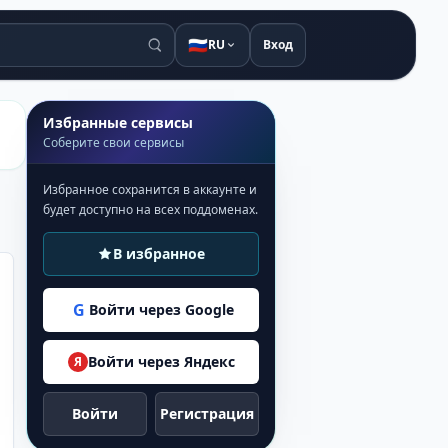
🇷🇺
RU
Вход
Избранные сервисы
Соберите свои сервисы
Избранное сохранится в аккаунте и
будет доступно на всех поддоменах.
В избранное
G
Войти через Google
Войти через Яндекс
Я
Войти
Регистрация