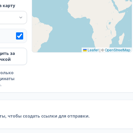
а карту
Leaflet
|
©
OpenStreetMap
дить за
чкой
только
динаты
.
ы, чтобы создать ссылки для отправки.