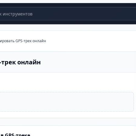
 инструментов
ровать GPS-трек онлайн
-трек онлайн
в GPS-треке