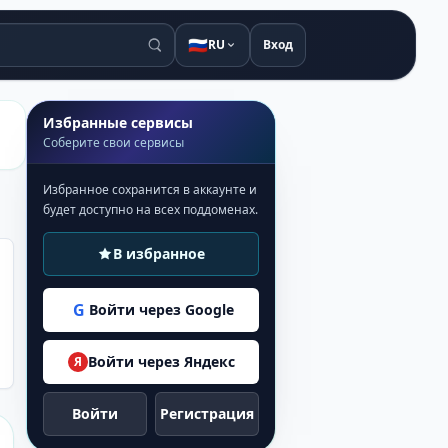
🇷🇺
RU
Вход
Избранные сервисы
Соберите свои сервисы
Избранное сохранится в аккаунте и
будет доступно на всех поддоменах.
В избранное
G
Войти через Google
Войти через Яндекс
Я
Войти
Регистрация