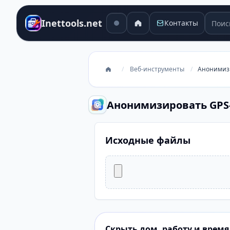
Поиск
Inettools.net
Контакты
/
Веб-инструменты
/
Анонимизи
Анонимизировать GPS
Исходные файлы
Скрыть дом, работу и время 