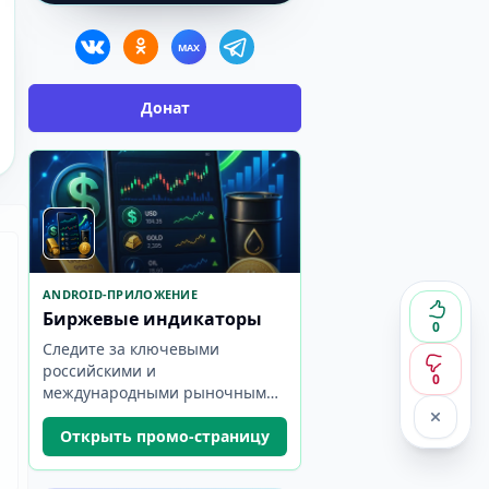
MAX
Донат
ANDROID-ПРИЛОЖЕНИЕ
Биржевые индикаторы
0
Следите за ключевыми
российскими и
0
международными рыночными
показателями в одном
компактном приложении.
Открыть промо-страницу