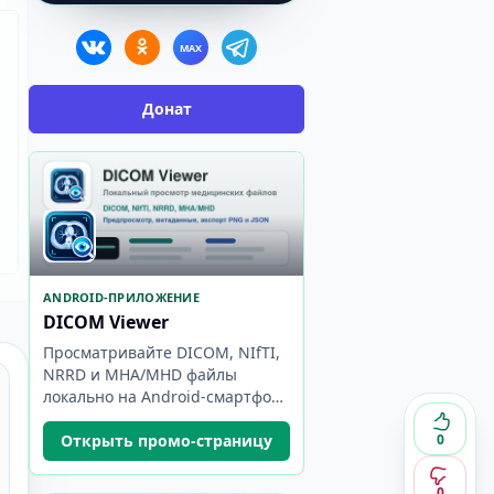
MAX
Донат
ANDROID-ПРИЛОЖЕНИЕ
DICOM Viewer
Просматривайте DICOM, NIfTI,
NRRD и MHA/MHD файлы
локально на Android-смартфоне
или планшете.
0
Открыть промо-страницу
0