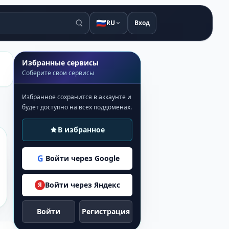
🇷🇺
RU
Вход
Избранные сервисы
Соберите свои сервисы
Избранное сохранится в аккаунте и
будет доступно на всех поддоменах.
В избранное
G
Войти через Google
Войти через Яндекс
Я
Войти
Регистрация