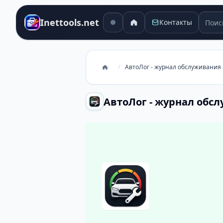
Поиск
Inettools.net
Контакты
/
АвтоЛог - журнал обслуживания
АвтоЛог - журнал обс