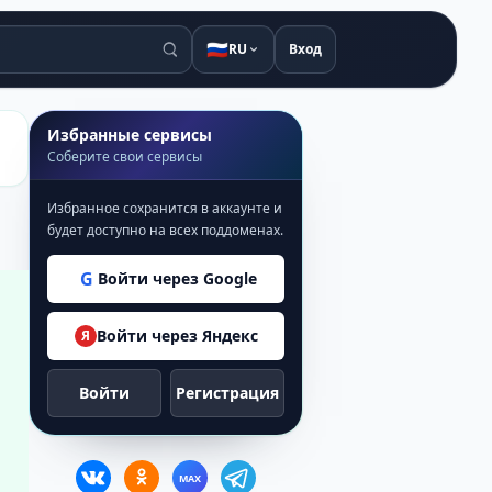
🇷🇺
RU
Вход
Избранные сервисы
Соберите свои сервисы
Избранное сохранится в аккаунте и
будет доступно на всех поддоменах.
G
Войти через Google
Войти через Яндекс
Я
Войти
Регистрация
MAX