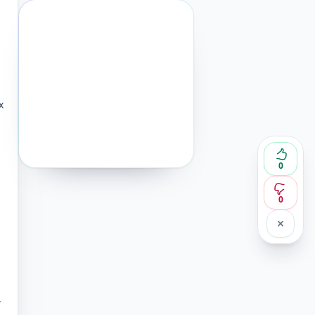
х
0
0
.