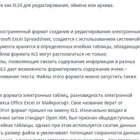
ее как XLSX для редактирования, обмена или архива.
пространенный формат создания и редактирования электронных
rosoft Excel Spreadsheet, создается с использованием системной
окумента хранятся в определенных ячейках таблицы, обладающи
йлов формата XLS могут располагаться не только
улы, позволяющие связать содержание информации в разных
 XLS дает возможность форматировать содержание ячеек –
внивание текста. Файлы этого формата можно запустить также
ия формата электронных таблиц, разновидность электронной
кса Office Excel от Майкрософт. Свое название берет от
 Этот формат пришел на замену XLS. Изначально входил в
 однако затем стандарт Open XML был признан общедоступным.
чейках таблицы, однако при этом используется сжатие данных
ить размер файла и увеличивает потенциал сохранности данных