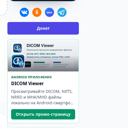
MAX
Донат
ANDROID-ПРИЛОЖЕНИЕ
DICOM Viewer
Просматривайте DICOM, NIfTI,
NRRD и MHA/MHD файлы
локально на Android-смартфоне
или планшете.
Открыть промо-страницу