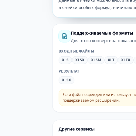
Данные в ячейки можно вносить вру
в ячейки особых формул, начинающи
Поддерживаемые форматы
Для этого конвертера показа
ВХОДНЫЕ ФАЙЛЫ
XLS
XLSX
XLSM
XLT
XLTX
РЕЗУЛЬТАТ
XLSX
Если файл поврежден или использует н
поддерживаемом расширении.
Другие сервисы