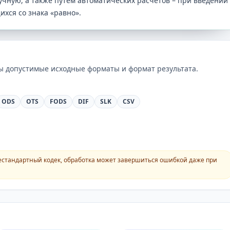
чную, а также путем автоматических расчетов – при введении
хся со знака «равно».
ны допустимые исходные форматы и формат результата.
ODS
OTS
FODS
DIF
SLK
CSV
естандартный кодек, обработка может завершиться ошибкой даже при