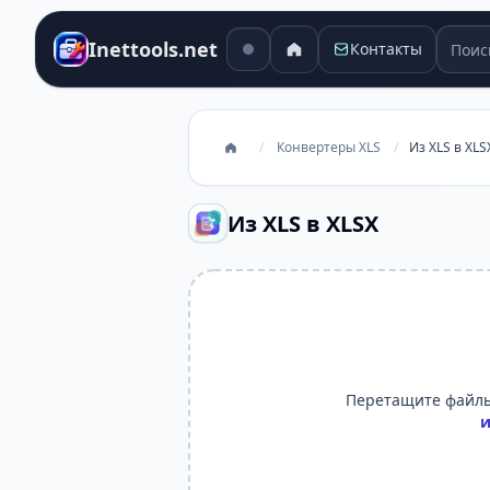
Поиск
Inettools.net
Контакты
/
Конвертеры XLS
/
Из XLS в XLS
Из XLS в XLSX
Перетащите файлы
и