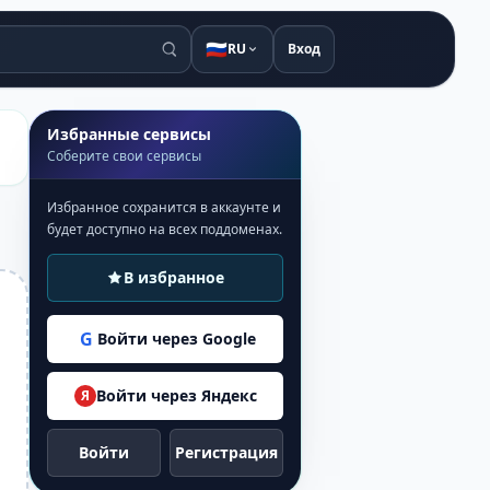
🇷🇺
RU
Вход
Избранные сервисы
Соберите свои сервисы
Избранное сохранится в аккаунте и
будет доступно на всех поддоменах.
В избранное
G
Войти через Google
Войти через Яндекс
Я
Войти
Регистрация