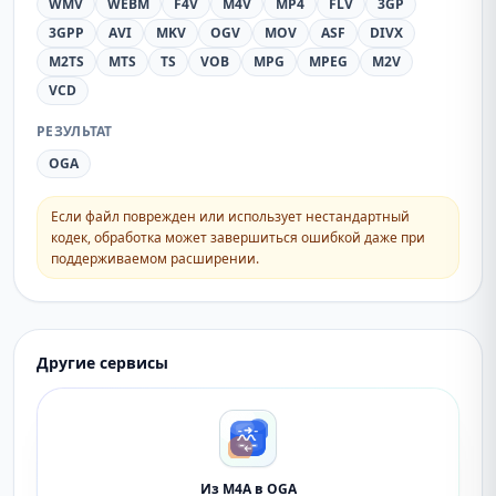
WMV
WEBM
F4V
M4V
MP4
FLV
3GP
3GPP
AVI
MKV
OGV
MOV
ASF
DIVX
M2TS
MTS
TS
VOB
MPG
MPEG
M2V
VCD
РЕЗУЛЬТАТ
OGA
Если файл поврежден или использует нестандартный
кодек, обработка может завершиться ошибкой даже при
поддерживаемом расширении.
Другие сервисы
Из M4A в OGA