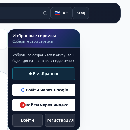
🇷🇺
RU
Вход
Избранные сервисы
Соберите свои сервисы
Избранное сохранится в аккаунте и
будет доступно на всех поддоменах.
В избранное
G
Войти через Google
Войти через Яндекс
Я
Войти
Регистрация