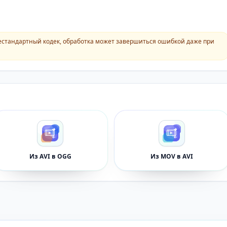
естандартный кодек, обработка может завершиться ошибкой даже при
Из AVI в OGG
Из MOV в AVI