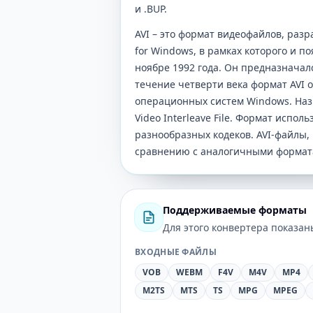
и .BUP.
AVI – это формат видеофайлов, разр
for Windows, в рамках которого и п
ноябре 1992 года. Он предназначал
течение четверти века формат AVI 
операционных систем Windows. Назв
Video Interleave File. Формат исп
разнообразных кодеков. AVI-файлы,
сравнению с аналогичными формат
Поддерживаемые форматы
Для этого конвертера показа
ВХОДНЫЕ ФАЙЛЫ
VOB
WEBM
F4V
M4V
MP4
M2TS
MTS
TS
MPG
MPEG