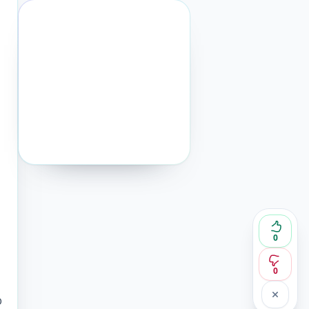
0
0
O