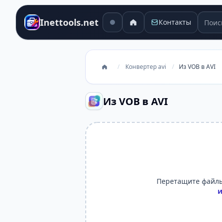
Поиск
Inettools.net
Контакты
/
Конвертер avi
/
Из VOB в AVI
Из VOB в AVI
Перетащите файлы
и