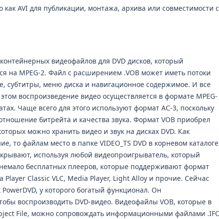
о как AVI для публикации, монтажа, архива или совместимости с
контейнерных видеофайлов для DVD дисков, который
ся на MPEG-2. Файл с расширением .VOB может иметь потоки
ые, субтитры, меню диска и навигационное содержимое. И все
 этом воспроизведение видео осуществляется в формате MPEG-
атах. Чаще всего для этого используют формат AC-3, поскольку
отношение битрейта и качества звука. Формат VOB приобрел
которых можно хранить видео и звук на дисках DVD. Как
ие, то файлам место в папке VIDEO_TS DVD в корневом каталоге
ткрывают, используя любой видеопроигрыватель, который
 немало бесплатных плееров, которые поддерживают формат
 Player Classic VLC, Media Player, Light Alloy и прочие. Сейчас
 PowerDVD, у которого богатый функционал. Он
чтобы воспроизводить DVD-видео. Видеофайлы VOB, которые в
bject File, можно сопровождать информационными файлами .IF