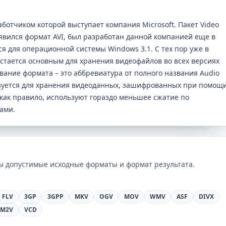
аботчиком которой выступает компания Microsoft. Пакет Video
оявился формат AVI, был разработан данной компанией еще в
ся для операционной системы Windows 3.1. С тех пор уже в
остается основным для хранения видеофайлов во всех версиях
ание формата – это аббревиатура от полного названия Audio
ользуется для хранения видеоданных, зашифрованных при помощ
 как правило, используют гораздо меньшее сжатие по
ами.
ны допустимые исходные форматы и формат результата.
FLV
3GP
3GPP
MKV
OGV
MOV
WMV
ASF
DIVX
M2V
VCD