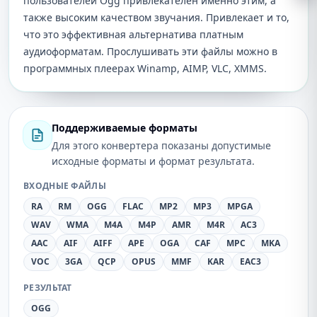
пользователей Ogg привлекателен именно этим, а
также высоким качеством звучания. Привлекает и то,
что это эффективная альтернатива платным
аудиоформатам. Прослушивать эти файлы можно в
программных плеерах Winamp, AIMP, VLC, XMMS.
Поддерживаемые форматы
Для этого конвертера показаны допустимые
исходные форматы и формат результата.
ВХОДНЫЕ ФАЙЛЫ
RA
RM
OGG
FLAC
MP2
MP3
MPGA
WAV
WMA
M4A
M4P
AMR
M4R
AC3
AAC
AIF
AIFF
APE
OGA
CAF
MPC
MKA
VOC
3GA
QCP
OPUS
MMF
KAR
EAC3
РЕЗУЛЬТАТ
OGG