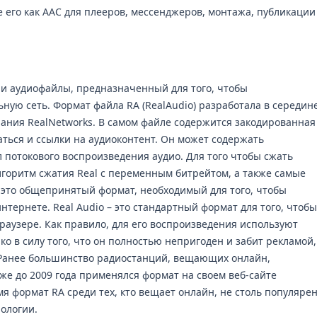
е его как AAC для плееров, мессенджеров, монтажа, публикации
ии аудиофайлы, предназначенный для того, чтобы
ьную сеть. Формат файла RA (RealAudio) разработала в середин
пания RealNetworks. В самом файле содержится закодированная
ться и ссылки на аудиоконтент. Он может содержать
 потокового воспроизведения аудио. Для того чтобы сжать
горитм сжатия Real с переменным битрейтом, а также самые
– это общепринятый формат, необходимый для того, чтобы
нтернете. Real Audio – это стандартный формат для того, чтобы
раузере. Как правило, для его воспроизведения используют
ко в силу того, что он полностью непригоден и забит рекламой,
. Ранее большинство радиостанций, вещающих онлайн,
же до 2009 года применялся формат на своем веб-сайте
я формат RA среди тех, кто вещает онлайн, не столь популярен
ологии.