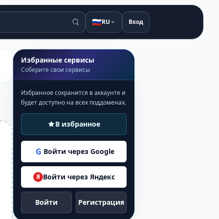
🇷🇺
RU
Вход
Избранные сервисы
Соберите свои сервисы
Избранное сохранится в аккаунте и
будет доступно на всех поддоменах.
В избранное
G
Войти через Google
Войти через Яндекс
Я
Войти
Регистрация