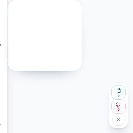
е
0
0
,