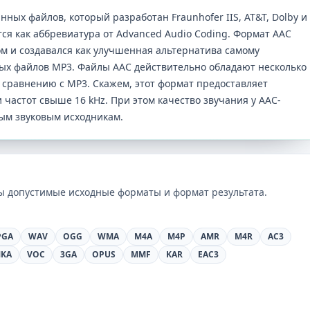
нных файлов, который разработан Fraunhofer IIS, AT&T, Dolby и
ся как аббревиатура от Advanced Audio Coding. Формат AAC
 и создавался как улучшенная альтернатива самому
ых файлов MP3. Файлы AAC действительно обладают несколько
сравнению с MP3. Скажем, этот формат предоставляет
частот свыше 16 kHz. При этом качество звучания у AAC-
ным звуковым исходникам.
ны допустимые исходные форматы и формат результата.
PGA
WAV
OGG
WMA
M4A
M4P
AMR
M4R
AC3
KA
VOC
3GA
OPUS
MMF
KAR
EAC3