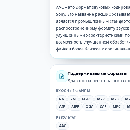
AAC – это формат звуковых кодирова
Sony. Его название расшифровывает
является промышленным стандартом
распространенному формату звуков
улучшенными характеристиками по 
возможность улучшенной обработки 
файлов более близкое к оригиналь
Поддерживаемые форматы
Для этого конвертера показа
ВХОДНЫЕ ФАЙЛЫ
RA
RM
FLAC
MP2
MP3
M
AIF
AIFF
OGA
CAF
MPC
M
РЕЗУЛЬТАТ
AAC