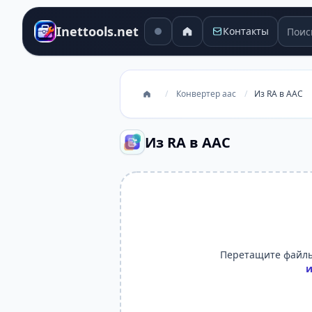
Поиск
Inettools.net
Контакты
/
Конвертер aac
/
Из RA в AAC
Из RA в AAC
Перетащите файлы
и