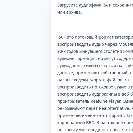
Загрузите аудиофайл RA и сохранит
или архива.
RA – это потоковый формат категор
воспроизводить аудио через глобал
90-х годов минувшего столетия ком
аудиоинформация, но могут содержа
аудиоданные или ссылаться на файл
данные, применяют собственный ал
разные кодеки. Формат файлов .ra 
воспроизводить потоковое аудио в и
воспроизводить аудиоклипы в веб-б
проигрыватель RealOne Player. Одна
рекомендуют пакет RealAlternative
применяли именно этот формат. Так
корпорацией BBC. В настоящее врем
поскольку уже внедрены новые техн