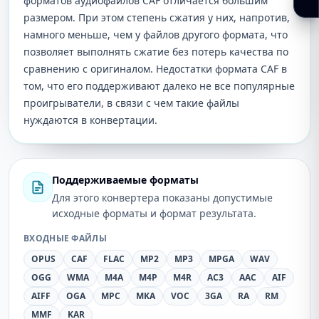
форматов аудиофайлов CAF отличается большим
размером. При этом степень сжатия у них, напротив,
намного меньше, чем у файлов другого формата, что
позволяет выполнять сжатие без потерь качества по
сравнению с оригиналом. Недостатки формата CAF в
том, что его поддерживают далеко не все популярные
проигрыватели, в связи с чем такие файлы
нуждаются в конвертации.
Поддерживаемые форматы
Для этого конвертера показаны допустимые
исходные форматы и формат результата.
ВХОДНЫЕ ФАЙЛЫ
OPUS
CAF
FLAC
MP2
MP3
MPGA
WAV
OGG
WMA
M4A
M4P
M4R
AC3
AAC
AIF
AIFF
OGA
MPC
MKA
VOC
3GA
RA
RM
MMF
KAR