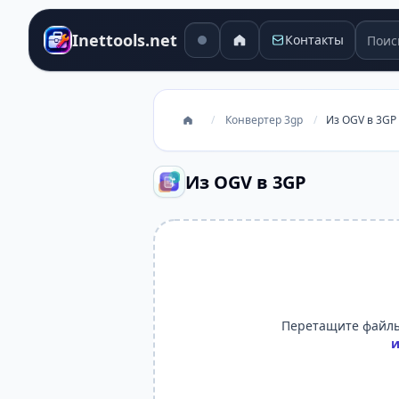
Поиск
Inettools.net
Контакты
/
Конвертер 3gp
/
Из OGV в 3GP
Из OGV в 3GP
Перетащите файлы
и