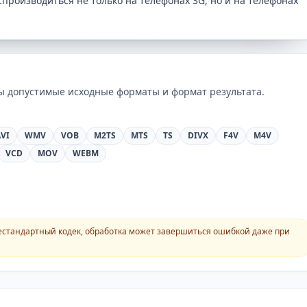
производиться не только на телефонах 3G, но и на телефонах
ны допустимые исходные форматы и формат результата.
VI
WMV
VOB
M2TS
MTS
TS
DIVX
F4V
M4V
VCD
MOV
WEBM
естандартный кодек, обработка может завершиться ошибкой даже при