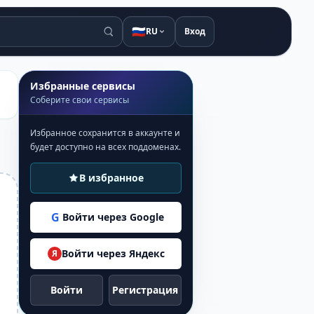
🇷🇺
RU
Вход
Избранные сервисы
Соберите свои сервисы
Избранное сохранится в аккаунте и
будет доступно на всех поддоменах.
В избранное
G
Войти через Google
Войти через Яндекс
Я
Войти
Регистрация