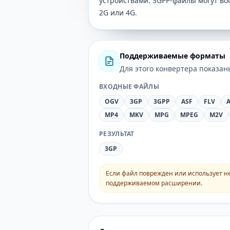
устройствами. 3GPP-файлы могут вос
2G или 4G.
Поддерживаемые форматы
Для этого конвертера показа
ВХОДНЫЕ ФАЙЛЫ
OGV
3GP
3GPP
ASF
FLV
A
MP4
MKV
MPG
MPEG
M2V
РЕЗУЛЬТАТ
3GP
Если файл поврежден или использует н
поддерживаемом расширении.