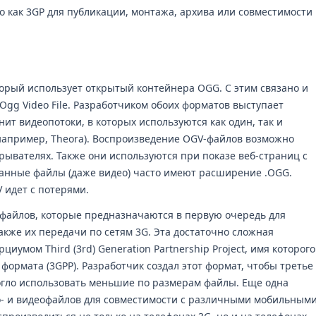
го как 3GP для публикации, монтажа, архива или совместимости
торый использует открытый контейнера OGG. С этим связано и
Ogg Video File. Разработчиком обоих форматов выступает
ит видеопотоки, в которых используются как один, так и
например, Theora). Воспроизведение OGV-файлов возможно
ывателях. Также они используются при показе веб-страниц с
анные файлы (даже видео) часто имеют расширение .OGG.
 идет с потерями.
 файлов, которые предназначаются в первую очередь для
акже их передачи по сетям 3G. Эта достаточно сложная
иумом Third (3rd) Generation Partnership Project, имя которого
формата (3GPP). Разработчик создал этот формат, чтобы третье
гло использовать меньшие по размерам файлы. Еще одна
о- и видеофайлов для совместимости с различными мобильным