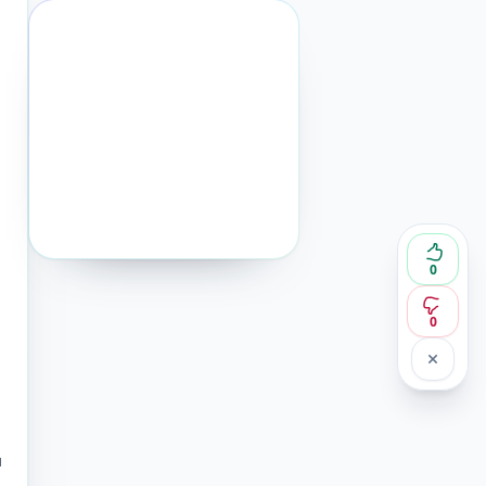
0
0
и