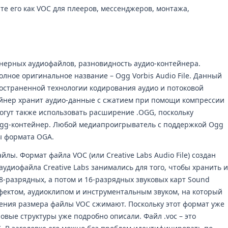
те его как VOC для плееров, мессенджеров, монтажа,
нерных аудиофайлов, разновидность аудио-контейнера.
олное оригинальное название – Ogg Vorbis Audio File. Данный
остраненной технологии кодирования аудио и потоковой
ейнер хранит аудио-данные с сжатием при помощи компрессии
огут также использовать расширение .OGG, поскольку
Ogg-контейнер. Любой медиапроигрыватель с поддержкой Ogg
ы формата OGA.
йлы. Формат файла VOC (или Creative Labs Audio File) создан
 аудиофайла Creative Labs занимались для того, чтобы хранить и
8-разрядных, а потом и 16-разрядных звуковых карт Sound
ффектом, аудиоклипом и инструментальным звуком, на который
щения размера файлы VOC сжимают. Поскольку этот формат уже
овые структуры уже подробно описали. Файл .voc – это