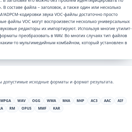
. В заголовке его можно без проблем идентифицировать по
e». В составе файла – заголовок, а также один или несколько
CM/ADPCM-кодировки звука VOC-файлы достаточно просто
вые файлы VOC могут воспроизвести несколько универсальных
вуковые редакторы их импортируют. Используя многие утилит-
орматы преобразовать в WAV. Во многих случаях тип файлов
 каким-то мультимедийным комбайном, который установлен в
ны допустимые исходные форматы и формат результата.
MPGA
WAV
OGG
WMA
M4A
M4P
AC3
AAC
AIF
RA
RM
OPUS
MMF
KAR