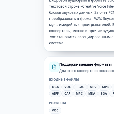
цифровой аудиофайл в формате VOC
текстовой строке «Creative Voice Fil
блоков звуковых данных. За счет P
преобразовать в формат WAV. Звуко
мультимедийных проигрывателей. З
конвертеры, можно и прочие аудиоф
.voc становится ассоциированным с
системе.
Поддерживаемые форматы
Для этого конвертера показа
ВХОДНЫЕ ФАЙЛЫ
OGA
VOC
FLAC
MP2
MP3
AIFF
CAF
MPC
MKA
3GA
РЕЗУЛЬТАТ
VOC