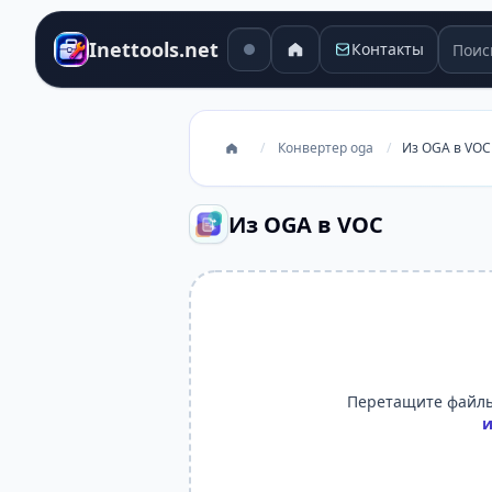
Поиск
Inettools.net
Контакты
/
Конвертер oga
/
Из OGA в VOC
Из OGA в VOC
Перетащите файлы
и