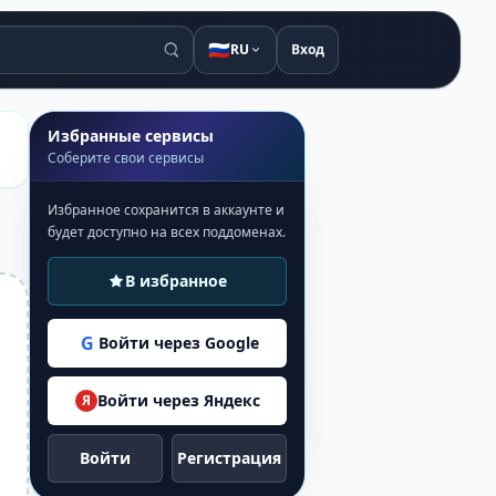
🇷🇺
RU
Вход
Избранные сервисы
Соберите свои сервисы
Избранное сохранится в аккаунте и
будет доступно на всех поддоменах.
В избранное
G
Войти через Google
Войти через Яндекс
Я
Войти
Регистрация