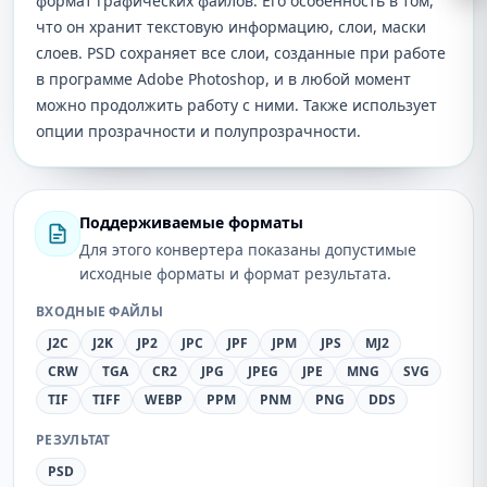
формат графических файлов. Его особенность в том,
что он хранит текстовую информацию, слои, маски
слоев. PSD сохраняет все слои, созданные при работе
в программе Adobe Photoshop, и в любой момент
можно продолжить работу с ними. Также использует
опции прозрачности и полупрозрачности.
Поддерживаемые форматы
Для этого конвертера показаны допустимые
исходные форматы и формат результата.
ВХОДНЫЕ ФАЙЛЫ
J2C
J2K
JP2
JPC
JPF
JPM
JPS
MJ2
CRW
TGA
CR2
JPG
JPEG
JPE
MNG
SVG
TIF
TIFF
WEBP
PPM
PNM
PNG
DDS
РЕЗУЛЬТАТ
PSD