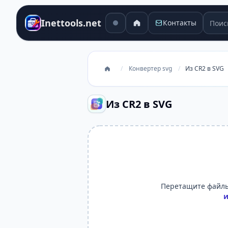
Поиск
Inettools.net
Контакты
/
Конвертер svg
/
Из CR2 в SVG
Из CR2 в SVG
Перетащите файлы
и