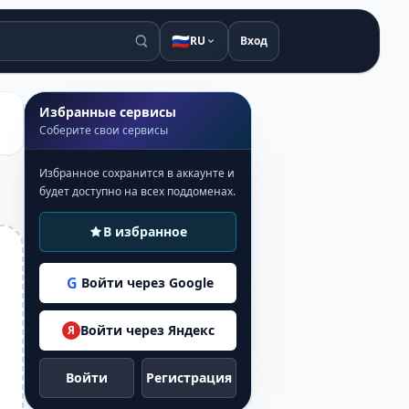
🇷🇺
RU
Вход
Избранные сервисы
Соберите свои сервисы
Избранное сохранится в аккаунте и
будет доступно на всех поддоменах.
В избранное
G
Войти через Google
Войти через Яндекс
Я
Войти
Регистрация