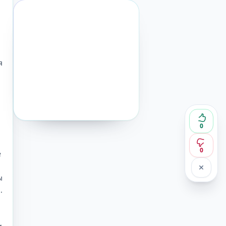
я
0
0
е
ы
.