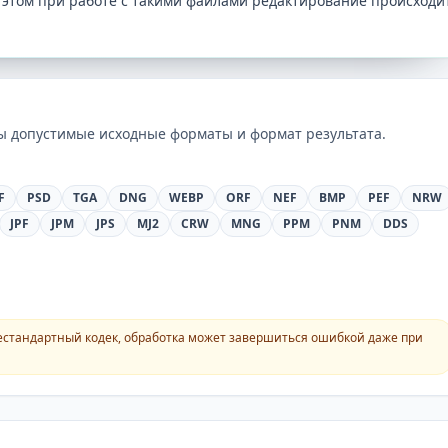
этом при работе с такими файлами редактирование происходи
ны допустимые исходные форматы и формат результата.
F
PSD
TGA
DNG
WEBP
ORF
NEF
BMP
PEF
NRW
JPF
JPM
JPS
MJ2
CRW
MNG
PPM
PNM
DDS
естандартный кодек, обработка может завершиться ошибкой даже при