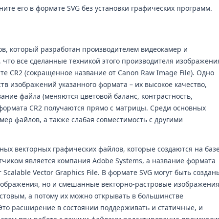
ните его в формате SVG без установки графических программ.
ов, который разработан производителем видеокамер и
, что все сделанные техникой этого производителя изображени
е CR2 (сокращенное название от Canon Raw Image File). Одно
тв изображений указанного формата – их высокое качество,
ание файла (меняются цветовой баланс, контрастность,
 формата CR2 получаются прямо с матрицы. Среди основных
мер файлов, а также слабая совместимость с другими
рных векторных графических файлов, которые создаются на баз
тчиком является компания Adobe Systems, а название формата
Scalable Vector Graphics File. В формате SVG могут быть создан
зображения, но и смешанные векторно-растровые изображения
кстовым, а потому их можно открывать в большинстве
Это расширение в состоянии поддерживать и статичные, и