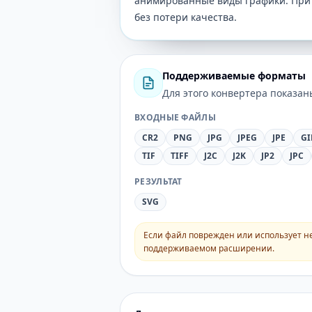
анимированные виды графики. При 
без потери качества.
Поддерживаемые форматы
Для этого конвертера показа
ВХОДНЫЕ ФАЙЛЫ
CR2
PNG
JPG
JPEG
JPE
GI
TIF
TIFF
J2C
J2K
JP2
JPC
РЕЗУЛЬТАТ
SVG
Если файл поврежден или использует н
поддерживаемом расширении.