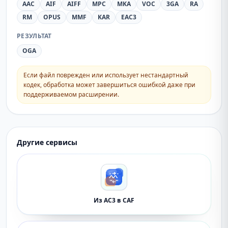
AAC
AIF
AIFF
MPC
MKA
VOC
3GA
RA
RM
OPUS
MMF
KAR
EAC3
РЕЗУЛЬТАТ
OGA
Если файл поврежден или использует нестандартный
кодек, обработка может завершиться ошибкой даже при
поддерживаемом расширении.
Другие сервисы
Из AC3 в CAF