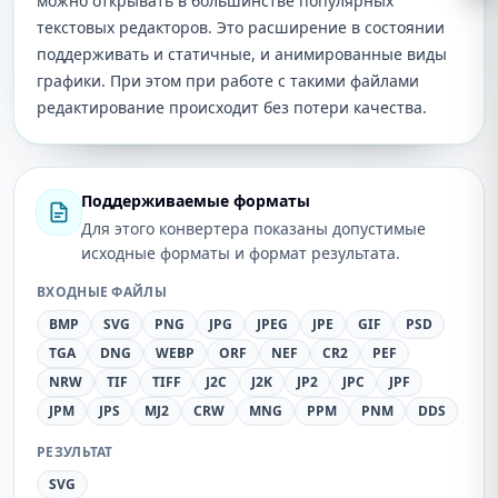
можно открывать в большинстве популярных
текстовых редакторов. Это расширение в состоянии
поддерживать и статичные, и анимированные виды
графики. При этом при работе с такими файлами
редактирование происходит без потери качества.
Поддерживаемые форматы
Для этого конвертера показаны допустимые
исходные форматы и формат результата.
ВХОДНЫЕ ФАЙЛЫ
BMP
SVG
PNG
JPG
JPEG
JPE
GIF
PSD
TGA
DNG
WEBP
ORF
NEF
CR2
PEF
NRW
TIF
TIFF
J2C
J2K
JP2
JPC
JPF
JPM
JPS
MJ2
CRW
MNG
PPM
PNM
DDS
РЕЗУЛЬТАТ
SVG