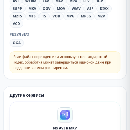
AVI
WEBM
F4V
M4V
MP4
FLV
3GP
3GPP
MKV
OGV
MOV
WMV
ASF
DIVX
M2TS
MTS
TS
VOB
MPG
MPEG
M2V
VCD
РЕЗУЛЬТАТ
OGA
Если файл поврежден или использует нестандартный
кодек, обработка может завершиться ошибкой даже при
поддерживаемом расширении.
Другие сервисы
Из AVI в MKV