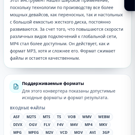
Этот инструмент нашел широкое применение,
поскольку технологии по производству все более
мощных девайсов, как переносных, так и настольных
с большой емкостью жесткого диска, постоянно
развиваются. За счет того, что повышаются скорости
различных видов подключений к глобальной сети,
MP4 стал более доступным. Он действует, как и
формат MP3, хотя и сложнее его. Формат сжимает
файлы и остается качественным.
Поддерживаемые форматы
Для этого конвертера показаны допустимые
исходные форматы и формат результата.
ВХОДНЫЕ ФАЙЛЫ
ASF
M2TS
MTS
TS
VOB
WMV
WEBM
DIVX
OGV
FLV
F4V
M4V
MP4
MKV
MPG
MPEG
M2V
VCD
MOV
AVI
3GP