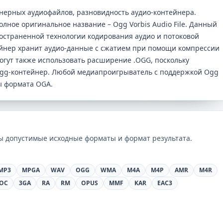
нерных аудиофайлов, разновидность аудио-контейнера.
олное оригинальное название – Ogg Vorbis Audio File. Данный
остраненной технологии кодирования аудио и потоковой
ейнер хранит аудио-данные с сжатием при помощи компрессии
огут также использовать расширение .OGG, поскольку
Ogg-контейнер. Любой медиапроигрыватель с поддержкой Ogg
ы формата OGA.
ны допустимые исходные форматы и формат результата.
MP3
MPGA
WAV
OGG
WMA
M4A
M4P
AMR
M4R
OC
3GA
RA
RM
OPUS
MMF
KAR
EAC3