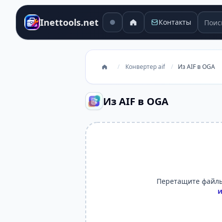
Поиск
Inettools.net
Контакты
/
Конвертер aif
/
Из AIF в OGA
Из AIF в OGA
Перетащите файлы
и