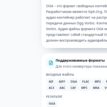
OGA – это формат свободных контей
Разработчиком является Xiph.Org. П
аудио-контейнер работает на распр
передачи данных Ogg Vorbis. Конт
Vorbis. Аудио-файлы формата OGA м
представляют собой стандартный 
должен воспроизводить аудиофайл
Поддерживаемые форматы
Для этого конвертера показа
ВХОДНЫЕ ФАЙЛЫ
AIF
AIFF
OGA
FLAC
MP2
AC3
AAC
CAF
MPC
MKA
V
РЕЗУЛЬТАТ
OGA