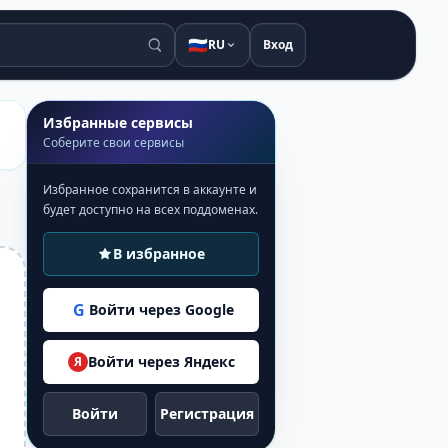
🇷🇺
RU
Вход
Избранные сервисы
Соберите свои сервисы
Избранное сохранится в аккаунте и
будет доступно на всех поддоменах.
В избранное
G
Войти через Google
Войти через Яндекс
Я
Войти
Регистрация