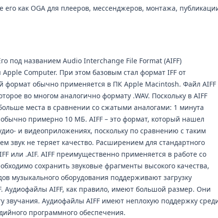
те его как OGA для плееров, мессенджеров, монтажа, публикаци
Его под названием Audio Interchange File Format (AIFF)
 Apple Computer. При этом базовым стал формат IFF от
ый формат обычно применяется в ПК Apple Macintosh. Файл AIFF
которое во многом аналогично формату .WAV. Поскольку в AIFF
 больше места в сравнении со сжатыми аналогами: 1 минута
 обычно примерно 10 МБ. AIFF – это формат, который нашел
дио- и видеоприложениях, поскольку по сравнению с таким
ем звук не теряет качество. Расширением для стандартного
FF или .AIF. AIFF преимущественно применяется в работе со
обходимо сохранить звуковые фрагменты высокого качества,
дов музыкального оборудования поддерживают загрузку
F. Аудиофайлы AIFF, как правило, имеют большой размер. Они
у звучания. Аудиофайлы AIFF имеют неплохую поддержку сред
дийного программного обеспечения.