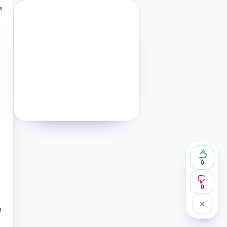
и
0
0
и