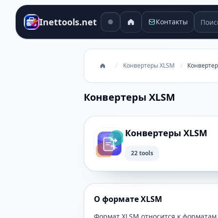
Поиск
Inettools.net
Контакты
/
Конвертеры XLSM
/
Конверте
Конвертеры XLSM
Конвертеры XLSM
22 tools
О формате XLSM
Формат XLSM относится к форматам 