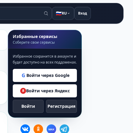
🇷🇺
RU
Вход
Избранные сервисы
Соберите свои сервисы
Избранное сохранится в аккаунте и
будет доступно на всех поддоменах.
G
Войти через Google
Войти через Яндекс
Я
Войти
Регистрация
MAX