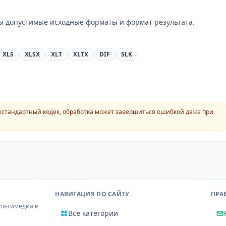
ны допустимые исходные форматы и формат результата.
XLS
XLSX
XLT
XLTX
DIF
SLK
естандартный кодек, обработка может завершиться ошибкой даже при
НАВИГАЦИЯ ПО САЙТУ
ПРА
ультимедиа и
Все категории