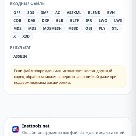
ВХОДНЫЕ ФАЙЛЫ
OFF
3DS
3MF
AC
ASSXML
BLEND
BVH
COB
DAE
DXF
GLB
GLTF
IRR
LWO
LWS
MD2
MD3
MD5MESH
MS3D
OBJ
PLY
STL
X
X3D
РЕЗУЛЬТАТ
ASSBIN
Если файл поврежден или использует нестандартный
кодек, обработка может завершиться ошибкой даже при
поддерживаемом расширении.
Inettools.net
Онлайн-инструменты для файлов, мультимедиа и сетей