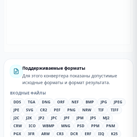
Поддерживаемые форматы
Для этого конвертера показаны допустимые
исходные форматы и формат результата.
ВХОДНЫЕ ФАЙЛЫ
DDS
TGA
DNG
ORF
NEF
BMP
JPG
JPEG
JPE
SVG
CR2
PEF
PNG
NRW
TIF
TIFF
J2C
J2K
JP2
JPC
JPF
JPM
JPS
MJ2
CRW
ICO
WBMP
MNG
PSD
PPM
PNM
PGX
3FR
ARW
CR3
DCR
ERF
IIQ
K25