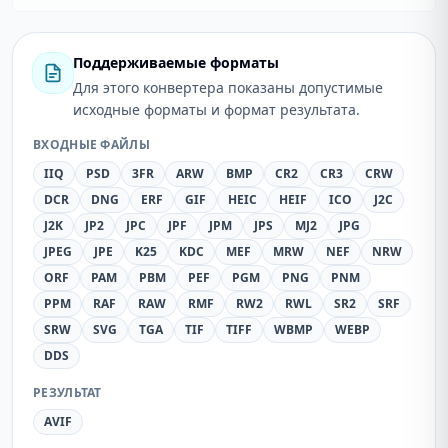
Поддерживаемые форматы
Для этого конвертера показаны допустимые
исходные форматы и формат результата.
ВХОДНЫЕ ФАЙЛЫ
IIQ
PSD
3FR
ARW
BMP
CR2
CR3
CRW
DCR
DNG
ERF
GIF
HEIC
HEIF
ICO
J2C
J2K
JP2
JPC
JPF
JPM
JPS
MJ2
JPG
JPEG
JPE
K25
KDC
MEF
MRW
NEF
NRW
ORF
PAM
PBM
PEF
PGM
PNG
PNM
PPM
RAF
RAW
RMF
RW2
RWL
SR2
SRF
SRW
SVG
TGA
TIF
TIFF
WBMP
WEBP
DDS
РЕЗУЛЬТАТ
AVIF