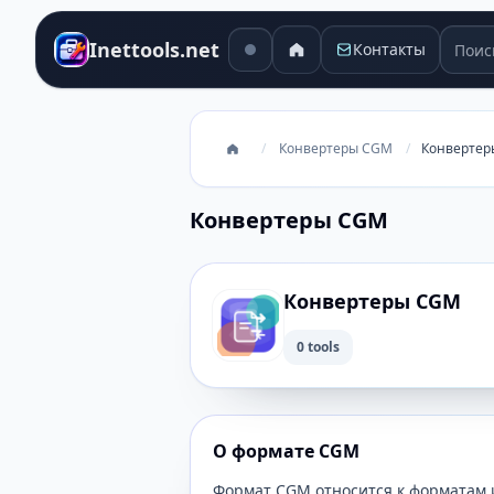
Поиск
Inettools.net
Контакты
/
Конвертеры CGM
/
Конверте
Конвертеры CGM
Конвертеры CGM
0 tools
О формате CGM
Формат CGM относится к форматам 