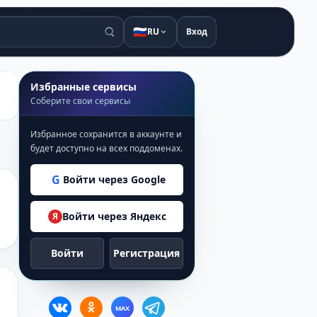
🇷🇺
RU
Вход
Избранные сервисы
Соберите свои сервисы
Избранное сохранится в аккаунте и
будет доступно на всех поддоменах.
G
Войти через Google
Войти через Яндекс
Я
Войти
Регистрация
MAX