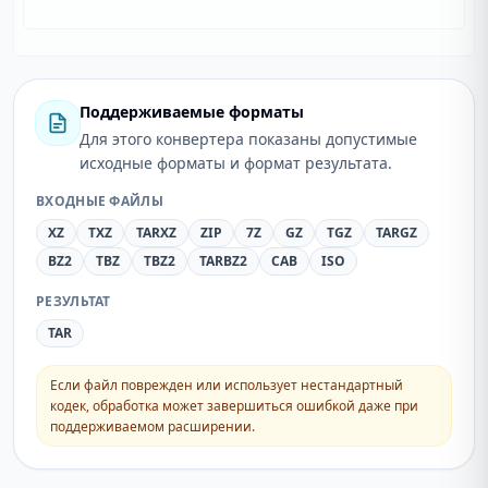
Поддерживаемые форматы
Для этого конвертера показаны допустимые
исходные форматы и формат результата.
ВХОДНЫЕ ФАЙЛЫ
XZ
TXZ
TARXZ
ZIP
7Z
GZ
TGZ
TARGZ
BZ2
TBZ
TBZ2
TARBZ2
CAB
ISO
РЕЗУЛЬТАТ
TAR
Если файл поврежден или использует нестандартный
кодек, обработка может завершиться ошибкой даже при
поддерживаемом расширении.